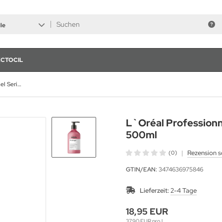
le
ECTOCIL
L`Oréal Professionnel Serie Expert Pro Longer Shampoo 500ml
L`Oréal Profession
500ml
|
Rezension s
(0)
GTIN/EAN:
3474636975846
Lieferzeit:
2-4 Tage
18,95 EUR
37,90 EUR pro l